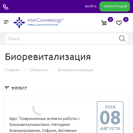
+7 495 180 04 11
ВОЙТИ
РЕГИСТРАЦИЯ
0
0
Биоревитализация
—
—
Главная
Обучение
Биоревитализация
ФИЛЬТР
2026
08
Курс "Современные аспекты работы с
биоревитализантами. Методики
АВГУСТА
Бланширование, Гофраж, Активные