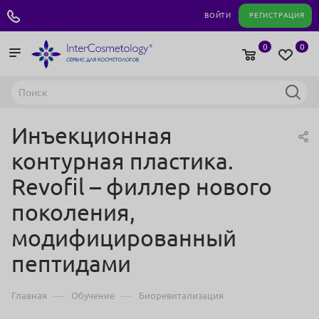
+7 495 180 04 11
ВОЙТИ
РЕГИСТРАЦИЯ
0
0
Инъекционная
контурная пластика.
Revofil – филлер нового
поколения,
модифицированный
пептидами
—
—
Главная
Обучение
Биоревитализация