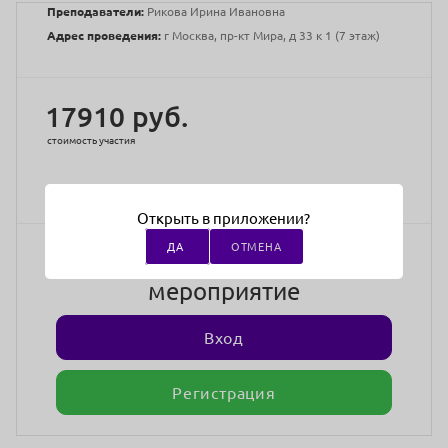
Преподаватели:
Рикова Ирина Ивановна
Адрес проведения:
г Москва, пр-кт Мира, д 33 к 1 (7 этаж)
17910 руб.
стоимость участия
Открыть в приложении?
Войдите в аккаунт,
ДА
ОТМЕНА
чтобы записаться на
мероприятие
Вход
Регистрация