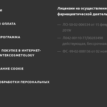
Лицензии на осуществлени
ИИ
фармацевтической деятель
И ОПЛАТА
ЛО-50-02-006534 от 15 фе
2019г
ПРОГРАММА
Л042-00110-77/00283498
действующая, бессрочная
 ПОКУПКЕ В ИНТЕРНЕТ-
ФС -99-02-008136 от 02 ноя
INTERCOSMETOLOGY
АНИЕ COOKIE
ОБРАБОТКИ ПЕРСОНАЛЬНЫХ