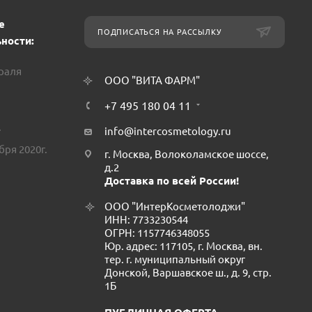
е
ПОДПИСАТЬСЯ НА РАССЫЛКУ
ности:
враля
ООО "ВИТА ФАРМ"
+7 495 180 04 11
.
info@intercosmetology.ru
бря 2020г.
г. Москва, Волоколамское шоссе,
д.2
Доставка по всей России!
ООО "ИнтерКосметолоджи"
ИНН: 7733230544
ОГРН: 1157746348055
Юр. адрес: 117105, г. Москва, вн.
тер. г. муниципальный округ
Донской, Варшавское ш., д. 9, стр.
1Б