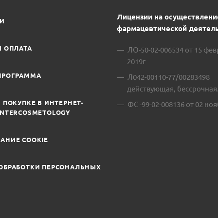
Лицензии на осуществлени
ИИ
фармацевтической деятель
И ОПЛАТА
ЛО-50-02-006534 от 15 фе
2019г
ПРОГРАММА
Л042-00110-77/00283498
действующая, бессрочная
 ПОКУПКЕ В ИНТЕРНЕТ-
ФС -99-02-008136 от 02 ноя
INTERCOSMETOLOGY
АНИЕ COOKIE
ОБРАБОТКИ ПЕРСОНАЛЬНЫХ