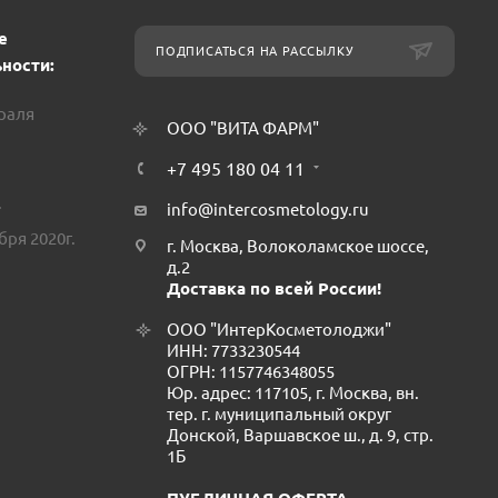
е
ПОДПИСАТЬСЯ НА РАССЫЛКУ
ности:
враля
ООО "ВИТА ФАРМ"
+7 495 180 04 11
.
info@intercosmetology.ru
бря 2020г.
г. Москва, Волоколамское шоссе,
д.2
Доставка по всей России!
ООО "ИнтерКосметолоджи"
ИНН: 7733230544
ОГРН: 1157746348055
Юр. адрес: 117105, г. Москва, вн.
тер. г. муниципальный округ
Донской, Варшавское ш., д. 9, стр.
1Б