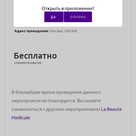
Медицинское образование:
Среднее
Открыть в приложении?
Преподаватели:
Анна Макарова - врач-дерматовенеролог,
косметолог, сертифицированный тренер направления
ДА
ОТМЕНА
«Химические пилинги» компании LaBeauteMedicale
Адрес проведения:
Москва, ONLINE
Бесплатно
стоимость участия
В ближайшее время проведение данного
мероприятия не планируется. Вы можете
ознакомиться с другими мероприятиями
La Beaute
Medicale