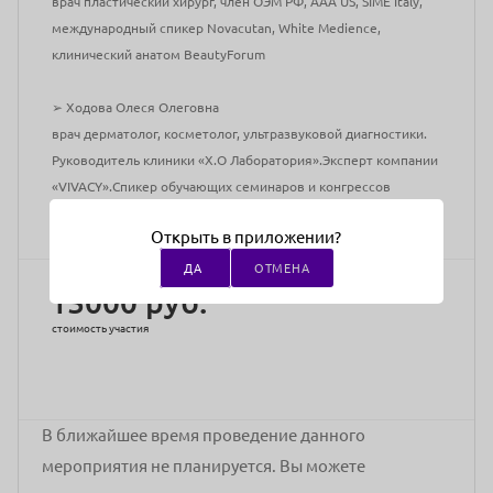
врач пластический хирург, член ОЭМ РФ, AAA US, SIME Italy,
международный спикер Novacutan, White Medience,
клинический анатом BeautyForum
➢ Ходова Олеся Олеговна
врач дерматолог, косметолог, ультразвуковой диагностики.
Руководитель клиники «X.О Лаборатория».Эксперт компании
«VIVACY».Спикер обучающих семинаров и конгрессов
Адрес проведения:
г Санкт-Петербург, ул Шпалерная, д 30
Открыть в приложении?
ДА
ОТМЕНА
15000 руб.
стоимость участия
В ближайшее время проведение данного
мероприятия не планируется. Вы можете