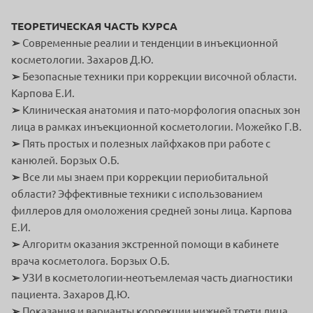
ТЕОРЕТИЧЕСКАЯ ЧАСТЬ КУРСА
➢
Современные реалии и тенденции в инъекционной
косметологии. Захаров Д.Ю.
➢
Безопасные техники при коррекции височной области.
Карпова Е.И.
➢
Клиническая анатомия и пато-морфология опасных зон
лица в рамках инъекционной косметологии. Можейко Г.В.
➢
Пять простых и полезных лайфхаков при работе с
канюлей. Борзых О.Б.
➢
Все ли мы знаем при коррекции периобитальной
области? Эффективные техники с использованием
филлеров для омоложения средней зоны лица. Карпова
Е.И.
➢
Алгоритм оказания экстренной помощи в кабинете
врача косметолога. Борзых О.Б.
➢
УЗИ в косметологии-неотъемлемая часть диагностики
пациента. Захаров Д.Ю.
➢
Показания и варианты коррекции нижней трети лица.