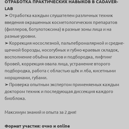
ОТРАБОТКА ПРАКТИЧЕСКИХ НАВЫКОВ В CADAVER-
LAB
➢
Отработка каждым слушателем различных техник
введения окрашенных косметологических препаратов
(филлеров, ботулотоксина) в разные зоны лица и на
разные уровни.
➢
Коррекция носослезной, пальпебромалярной и средне-
щечной борозды, носогубных и губно-краевых складок,
восполнение объёма висков и подбородка, лифтинг
бровей, коррекция овала лица, устранение второго
подбородка, работа с областью щёк и лба, кисетными
морщинами, губами.
➢
Проверка опытным экспертом применяемых каждым
доктором техник и последующая диссекция каждого
биоблока.
Максимум знаний и опыта за 2 дня!
Формат участия: очно и online