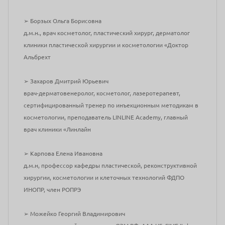
➢ Борзых Ольга Борисовна
д.м.н., врач косметолог, пластический хирург, дерматолог
клиники пластической хирургии и косметологии «Доктор
Альбрехт
➢ Захаров Дмитрий Юрьевич
врач-дерматовенеролог, косметолог, лазеротерапевт,
сертифицированный тренер по инъекционным методикам в
косметологии, преподаватель LINLINE Academy, главный
врач клиники «Линлайн
➢ Карпова Елена Ивановна
д.м.н, профессор кафедры пластической, реконструктивной
хирургии, косметологии и клеточных технологий ФДПО
ИНОПР, член РОПРЭ
➢ Можейко Георгий Владимирович