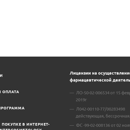
Лицензии на осуществлени
ИИ
фармацевтической деятель
И ОПЛАТА
ЛО-50-02-006534 от 15 фе
2019г
ПРОГРАММА
Л042-00110-77/00283498
действующая, бессрочная
 ПОКУПКЕ В ИНТЕРНЕТ-
ФС -99-02-008136 от 02 ноя