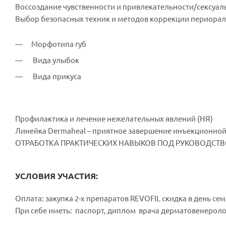
Воссоздание чувственности и привлекательности/сексуаль
Выбор безопасных техник и методов коррекции периораль
Морфотипа губ
Вида улыбок
Вида прикуса
Профилактика и лечение нежелательных явлений (НЯ)
Линейка Dermaheal – приятное завершение инъекционно
ОТРАБОТКА ПРАКТИЧЕСКИХ НАВЫКОВ ПОД РУКОВОДСТВ
УСЛОВИЯ УЧАСТИЯ:
Оплата: закупка 2-х препаратов REVOFIL скидка в день се
При себе иметь: паспорт, диплом врача дерматовенеролог