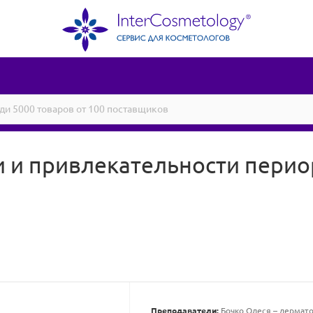
и и привлекательности пери
Преподаватели:
Бочко Олеся – дерматол