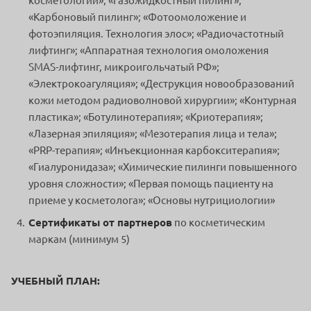
косметологии»; «Газожидкостный пилинг»;
«Карбоновый пилинг»; «Фотоомоложение и
фотоэпиляция. Технология элос»; «Радиочастотный
лифтинг»; «Аппаратная технология омоложения
SMAS-лифтинг, микроигольчатый РФ»;
«Электрокоагуляция»; «Деструкция новообразований
кожи методом радиоволновой хирургии»; «Контурная
пластика»; «Ботулинотерапия»; «Криотерапия»;
«Лазерная эпиляция»; «Мезотерапия лица и тела»;
«PRP-терапия»; «Инъекционная карбокситерапия»;
«Гиалуронидаза»; «Химические пилинги повышенного
уровня сложности»; «Первая помощь пациенту на
приеме у косметолога»; «Основы нутрициологии»
Сертификаты от партнеров
по косметическим
маркам (минимум 5)
УЧЕБНЫЙ ПЛАН: