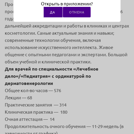
Открыть в приложении?
Профессиональная переподготовка по типовой
программе Минздрава РФ, действующей с 1 марта 2026
ДА
ОТМЕНА
года. Полученные знания и навыки необходимы для
дальнейшей аккредитации и работы в клиниках и центрах
косметологии. Самые актуальные знания и навыки;
современные технологии обучения, включая
использование искусственного интеллекта. Живое
общение с опытными педагогами и экспертами. Большой
объем учебной и клинической практики.
Для врачей по специальности «Лечебное
дело«/«Педиатрия« с ординатурой по
дерматовенерологии
Общее кол-во часов — 576
Лекции — 68
Практические занятия — 314
Клиническая практика — 180
Очная аттестация — 14
Продолжительность очного обучения — 11-29 недель (в
зависимости от графика)