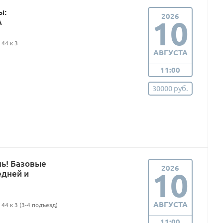
ы:
2026
10
А
44 к 3
АВГУСТА
11:00
30000 руб.
нь! Базовые
2026
10
едней и
АВГУСТА
44 к 3 (3-4 подъезд)
11:00