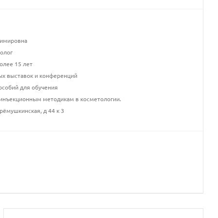
димировна
олог
олее 15 лет
ых выставок и конференций
особий для обучения
 инъекционным методикам в косметологии.
рёмушкинская, д 44 к 3