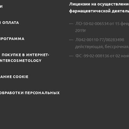
Лицензии на осуществлени
ИИ
фармацевтической деятель
И ОПЛАТА
ЛО-50-02-006534 от 15 фе
2019г
ПРОГРАММА
Л042-00110-77/00283498
действующая, бессрочная
 ПОКУПКЕ В ИНТЕРНЕТ-
ФС -99-02-008136 от 02 ноя
INTERCOSMETOLOGY
АНИЕ COOKIE
ОБРАБОТКИ ПЕРСОНАЛЬНЫХ