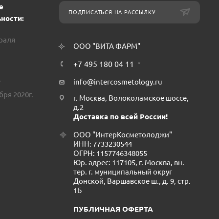
е
ПОДПИСАТЬСЯ НА РАССЫЛКУ
ности:
враля
ООО "ВИТА ФАРМ"
+7 495 180 04 11
.
info@intercosmetology.ru
бря 2020г.
г. Москва, Волоколамское шоссе,
д.2
Доставка по всей России!
ООО "ИнтерКосметолоджи"
ИНН: 7733230544
ОГРН: 1157746348055
Юр. адрес: 117105, г. Москва, вн.
тер. г. муниципальный округ
Донской, Варшавское ш., д. 9, стр.
1Б
ПУБЛИЧНАЯ ОФЕРТА