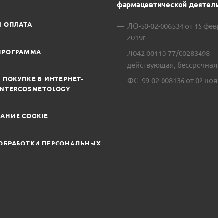
фармацевтической деятель
И ОПЛАТА
ЛО-50-02-006534 от 15 фе
2019г
ПРОГРАММА
Л042-00110-77/00283498
действующая, бессрочная
 ПОКУПКЕ В ИНТЕРНЕТ-
ФС -99-02-008136 от 02 ноя
INTERCOSMETOLOGY
АНИЕ COOKIE
ОБРАБОТКИ ПЕРСОНАЛЬНЫХ