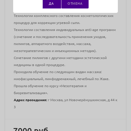
Основные направления профессиональной деятельности:
ДА
ОТМЕНА
Диагностика, коррекция и лечение акне у взрослых.
Технологии комплексного составления косметологических
процедур для коррекции угревой сыпи.
Технологии составления индивидуальных anti-age программ
(сочетание и последовательность применения уходов,
пилингов, аппаратного воздействия, массажа,
мезотерапевтических и инъекционных методик).
Сочетание пилингов с другими методами эстетической
медицины в одной процедуре.
Проходила обучение по следующим видам массажа:
миофасциальный, лимфодренажный, лечебный по Жаке.
Прошла обучение по курсу «Мезотерапия и
биоревитализация».
Адрес проведения:
г Москва, ул Новочерёмушкинская, д 44 к
3
7000 руб.