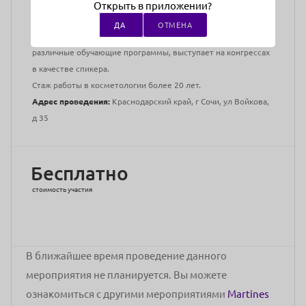
Имеет специализацию по терапии, физиотерапии и
Открыть в приложении?
лазеротерапии.
ДА
ОТМЕНА
Ежегодно посещает научно-практические конференции и
различные обучающие программы, выступает на конгрессах
в качестве спикера.
Стаж работы в косметологии более 20 лет.
Адрес проведения:
Краснодарский край, г Сочи, ул Войкова,
д 35
Бесплатно
стоимость участия
В ближайшее время проведение данного
мероприятия не планируется. Вы можете
ознакомиться с другими мероприятиями
Martines