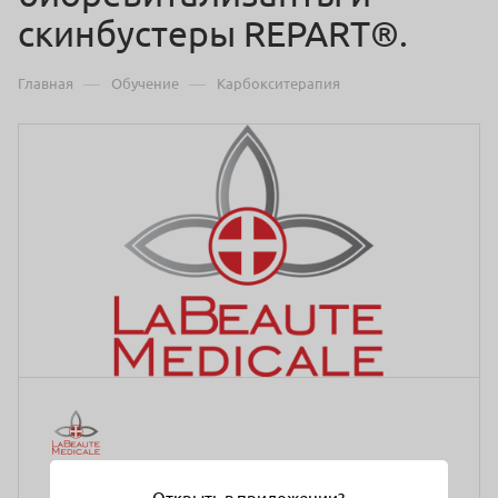
скинбустеры REPART®️.
—
—
Главная
Обучение
Карбокситерапия