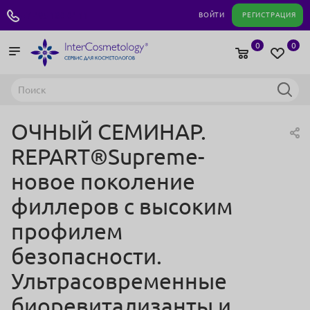
+7 495 180 04 11
ВОЙТИ
РЕГИСТРАЦИЯ
0
0
ОЧНЫЙ СЕМИНАР.
REPART®️Supreme-
новое поколение
филлеров с высоким
профилем
безопасности.
Ультрасовременные
биоревитализанты и