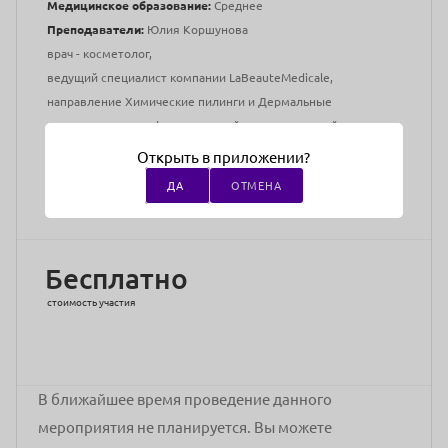
Медицинское образование:
Среднее
Преподаватели:
Юлия Коршунова
врач - косметолог,
ведущий специалист компании LaBeauteMedicale,
направление Химические пилинги и Дермальные
редуктанты, сертифицированный тренер, научный сотрудник
лаборатории
Открыть в приложении?
LaBeauteMedicale
ДА
ОТМЕНА
Адрес проведения:
г Москва, ул Маршала Мерецкова, д 3
Бесплатно
стоимость участия
В ближайшее время проведение данного
мероприятия не планируется. Вы можете