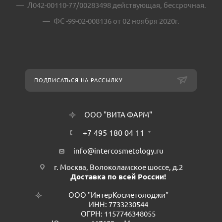
Л042-00110-77/00283498 действующая, бессрочная.
ФС -99-02-008136 от 02 ноября 2020г.
ПОДПИСАТЬСЯ НА РАССЫЛКУ
ООО "ВИТА ФАРМ"
+7 495 180 04 11
info@intercosmetology.ru
г. Москва, Волоколамское шоссе, д.2
Доставка по всей России!
ООО "ИнтерКосметолоджи"
ИНН: 7733230544
ОГРН: 1157746348055