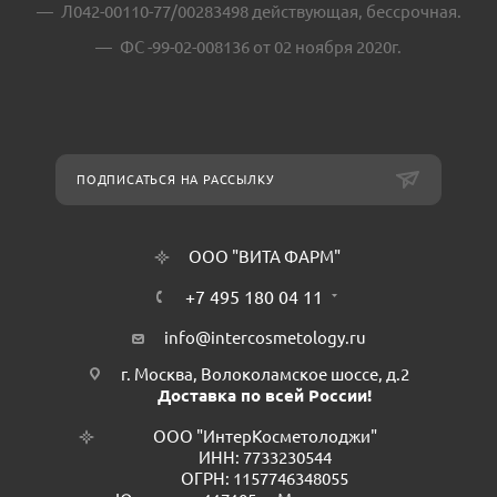
Л042-00110-77/00283498 действующая, бессрочная.
ФС -99-02-008136 от 02 ноября 2020г.
ПОДПИСАТЬСЯ НА РАССЫЛКУ
ООО "ВИТА ФАРМ"
+7 495 180 04 11
info@intercosmetology.ru
г. Москва, Волоколамское шоссе, д.2
Доставка по всей России!
ООО "ИнтерКосметолоджи"
ИНН: 7733230544
ОГРН: 1157746348055