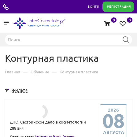
+7 495 180 04 11
ВОЙТИ
РЕГИСТРАЦИЯ
0
0
Контурная пластика
—
—
Главная
Обучение
Контурная пластика
ФИЛЬТР
2026
08
ДПО: Сестринское дело в косметологии
288 ак.ч.
АВГУСТА
Организатор:
Академия Элия Грация