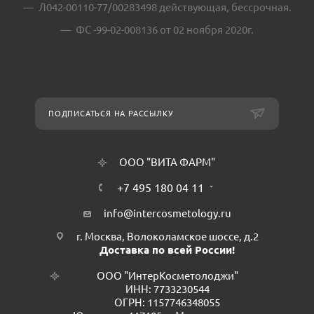
Л042-00110-77/00283498 действующая, бессрочная.
ФС -99-02-008136 от 02 ноября 2020г.
ПОДПИСАТЬСЯ НА РАССЫЛКУ
ООО "ВИТА ФАРМ"
+7 495 180 04 11
info@intercosmetology.ru
г. Москва, Волоколамское шоссе, д.2
Доставка по всей России!
ООО "ИнтерКосметолоджи"
ИНН: 7733230544
ОГРН: 1157746348055