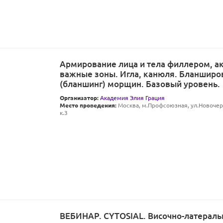
Армирование лица и тела филлером, ак
важные зоны. Игла, канюля. Бланширо
(бланшинг) морщин. Базовый уровень.
Организатор:
Академия Элия Грация
Место проведения:
Москва, м.Профсоюзная, ул.Новочере
к.3
ВЕБИНАР. CYTOSIAL. Височно-латераль