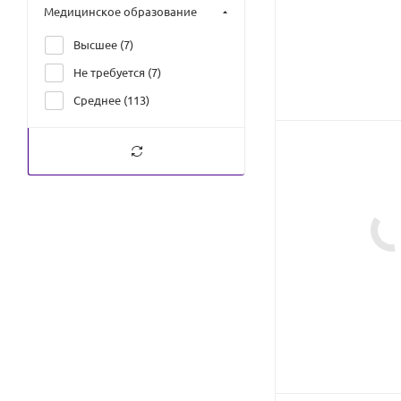
Медицинское образование
Профессиональный
Институт Эстетики (
3
)
Высшее (
7
)
Не требуется (
7
)
Среднее (
113
)