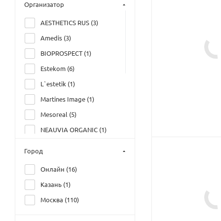
Организатор
AESTHETICS RUS (
3
)
Amedis (
3
)
BIOPROSPECT (
1
)
Estekom (
6
)
L`estetik (
1
)
Martines Image (
1
)
Mesoreal (
5
)
NEAUVIA ORGANIC (
1
)
Академия Элия Грация
Город
(
103
)
Онлайн (
16
)
Группа компаний МЕЛИС
(
1
)
Казань (
1
)
Дом Русской Косметики
Москва (
110
)
(
15
)
Первый