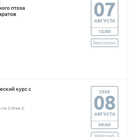
07
к
ого птоза
аратов
АВГУСТА
12:00
Бесплатно
еский курс с
2026
08
стр 3 (Этаж 3,
АВГУСТА
09:00
30890 руб.