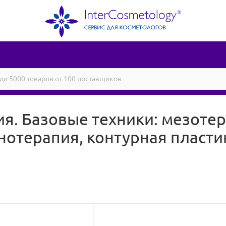
я. Базовые техники: мезотер
отерапия, контурная пластика