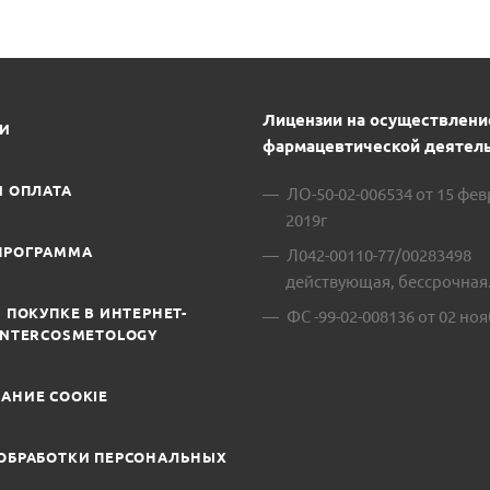
Лицензии на осуществлени
ИИ
фармацевтической деятель
И ОПЛАТА
ЛО-50-02-006534 от 15 фе
2019г
ПРОГРАММА
Л042-00110-77/00283498
действующая, бессрочная
 ПОКУПКЕ В ИНТЕРНЕТ-
ФС -99-02-008136 от 02 ноя
INTERCOSMETOLOGY
АНИЕ COOKIE
ОБРАБОТКИ ПЕРСОНАЛЬНЫХ