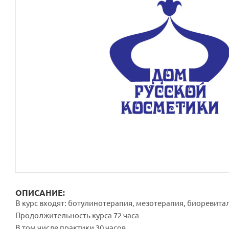
ОПИСАНИЕ:
В курс входят: ботулинотерапия, мезотерапия, биоревита
Продолжительность курса 72 часа
В том числе практики 30 часов