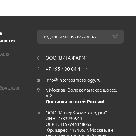
е
ПОДПИСАТЬСЯ НА РАССЫЛКУ
ности:
враля
ООО "ВИТА ФАРМ"
+7 495 180 04 11
.
info@intercosmetology.ru
бря 2020г.
г. Москва, Волоколамское шоссе,
д.2
Доставка по всей России!
ООО "ИнтерКосметолоджи"
ИНН: 7733230544
ОГРН: 1157746348055
Юр. адрес: 117105, г. Москва, вн.
тер. г. муниципальный округ