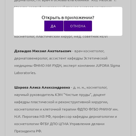
Москва, сертифицированный тренер-эксперт компании
ИНГАЛ.
Открыть в приложении?
ДА
ОТМЕНА
Трухачев Михаил Михайлович
- врач-дерматовенеролог,
косметолог, пластический хирург, мед. советник REVI
Давыдов Михаил Анатольевич
- врач-косметолог,
дерматовенеролог, ассистент кафедры Эстетической
медицины ФНМО МИ РУДН, эксперт компании JUFORA Sigma
Laboratories.
Шарова Алиса Александровна
- д. м. н., косметолог,
научный руководитель КЭМ "Чистые пруды", доцент
кафедры пластической и реконструктивной хирургии,
косметологии и клеточной терапии ФДПО ФГБО РНИМУ им.
Н.И. Пирогова МЗ РФ, профессор кафедры дерматологии и
косметологии ФГБУ ДПО ЦГМА Управления делами
Президента РФ.