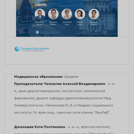
Медицинское образование:
Среднее
Преподаватели:
Чаплыгин Алексей Владимирович
- к. м.
н., врач дерматовенеролог, косметолог, клинический
фармаколог, доцент кафедры дерматовенерологии Мед.
Университета им. Мечникова И. И. и Медико-социального
института. Гл. врач мед. советник сети клиник "ЛенЛаб".
Джанашия Кети Платоновна
- к. м. н., врач-косметолог,
дерматолог, гл. врач и основатель клиники "Ritz Medical" г.