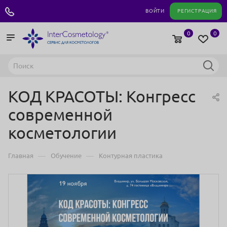
+7 495 180 04 11
ВОЙТИ
РЕГИСТРАЦИЯ
0
0
КОД КРАСОТЫ: Конгресс
современной
косметологии
—
—
Главная
Обучение
Контурная пластика