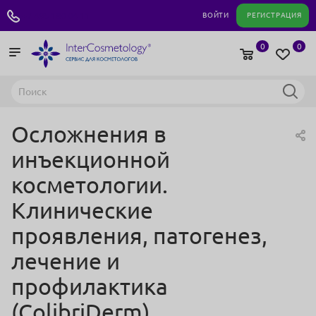
+7 495 180 04 11
ВОЙТИ
РЕГИСТРАЦИЯ
0
0
Осложнения в
инъекционной
косметологии.
Клинические
проявления, патогенез,
лечение и
профилактика
(ColibriDerm)