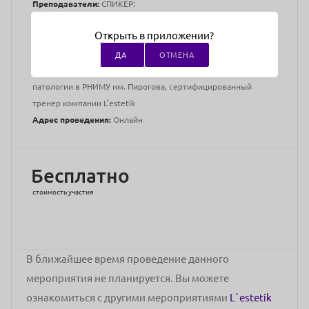
Преподаватели:
СПИКЕР:
Открыть в приложении?
Васса Кириченко
ДА
ОТМЕНА
Врач-дерматолог, косметолог, ассистент кафедры общей
патологии в РНИМУ им. Пирогова, сертифицированный
тренер компании L’estetik
Адрес проведения:
Онлайн
Бесплатно
стоимость участия
В ближайшее время проведение данного
мероприятия не планируется. Вы можете
ознакомиться с другими мероприятиями
L`estetik