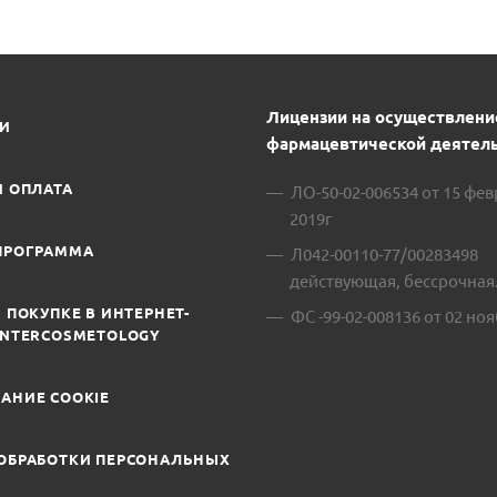
Лицензии на осуществлени
ИИ
фармацевтической деятель
И ОПЛАТА
ЛО-50-02-006534 от 15 фе
2019г
ПРОГРАММА
Л042-00110-77/00283498
действующая, бессрочная
 ПОКУПКЕ В ИНТЕРНЕТ-
ФС -99-02-008136 от 02 ноя
INTERCOSMETOLOGY
АНИЕ COOKIE
ОБРАБОТКИ ПЕРСОНАЛЬНЫХ