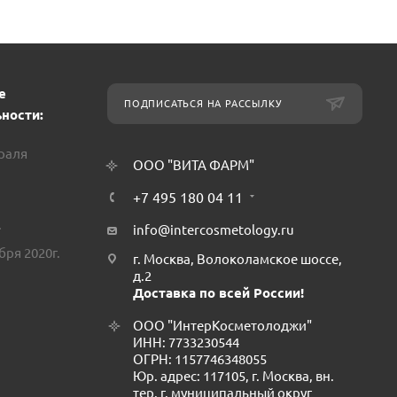
е
ПОДПИСАТЬСЯ НА РАССЫЛКУ
ности:
враля
ООО "ВИТА ФАРМ"
+7 495 180 04 11
.
info@intercosmetology.ru
бря 2020г.
г. Москва, Волоколамское шоссе,
д.2
Доставка по всей России!
ООО "ИнтерКосметолоджи"
ИНН: 7733230544
ОГРН: 1157746348055
Юр. адрес: 117105, г. Москва, вн.
тер. г. муниципальный округ