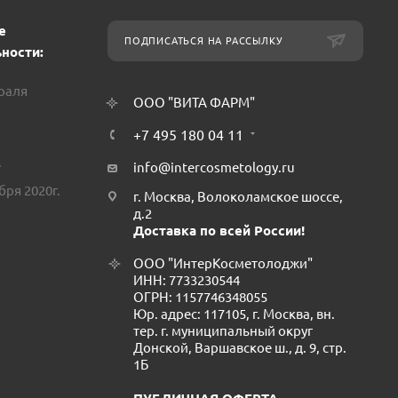
е
ПОДПИСАТЬСЯ НА РАССЫЛКУ
ности:
враля
ООО "ВИТА ФАРМ"
+7 495 180 04 11
.
info@intercosmetology.ru
бря 2020г.
г. Москва, Волоколамское шоссе,
д.2
Доставка по всей России!
ООО "ИнтерКосметолоджи"
ИНН: 7733230544
ОГРН: 1157746348055
Юр. адрес: 117105, г. Москва, вн.
тер. г. муниципальный округ
Донской, Варшавское ш., д. 9, стр.
1Б