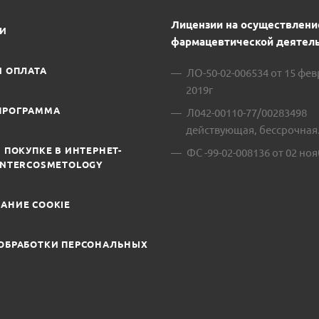
Лицензии на осуществлени
ИИ
фармацевтической деятель
И ОПЛАТА
ЛО-50-02-006534 от 15 фе
2019г
ПРОГРАММА
Л042-00110-77/00283498
действующая, бессрочная
 ПОКУПКЕ В ИНТЕРНЕТ-
ФС -99-02-008136 от 02 ноя
INTERCOSMETOLOGY
АНИЕ COOKIE
ОБРАБОТКИ ПЕРСОНАЛЬНЫХ