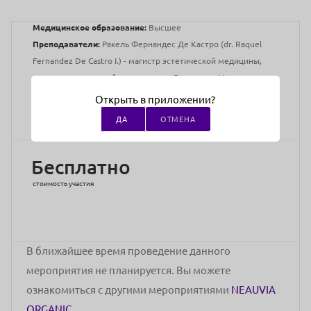
Медицинское образование:
Высшее
Преподаватели:
Ракель Фернандес Де Кастро (dr. Raquel
Fernandez De Castro I.) - магистр эстетической медицины,
дерматолог, главный врач клиники Fercasy в г. Мадрид
(Испания), международный тренер бренда Neauvia
Открыть в приложении?
Адрес проведения:
Онлайн
ДА
ОТМЕНА
Бесплатно
стоимость участия
В ближайшее время проведение данного
мероприятия не планируется. Вы можете
ознакомиться с другими мероприятиями
NEAUVIA
ORGANIC