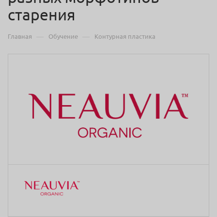
старения
—
—
Главная
Обучение
Контурная пластика