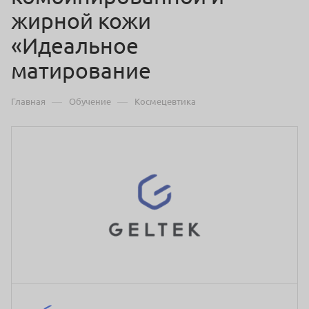
жирной кожи
«Идеальное
матирование
—
—
Главная
Обучение
Космецевтика