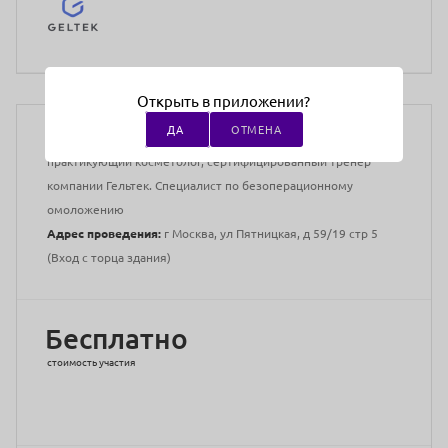
Открыть в приложении?
Медицинское образование:
Не требуется
ДА
ОТМЕНА
Преподаватели:
Шапранова Татьяна Николаевна –
практикующий косметолог, сертифицированный тренер
компании Гельтек. Специалист по безоперационному
омоложению
Адрес проведения:
г Москва, ул Пятницкая, д 59/19 стр 5
(Вход с торца здания)
Бесплатно
стоимость участия