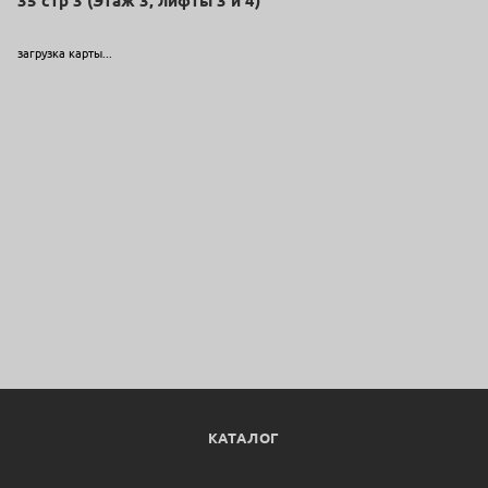
35 стр 3 (Этаж 3, лифты 3 и 4)
загрузка карты...
КАТАЛОГ