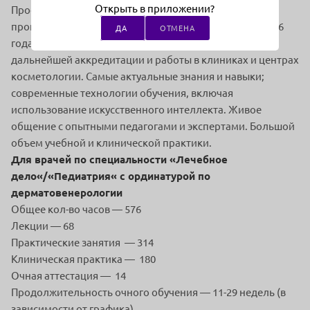
Открыть в приложении?
Профессиональная переподготовка по типовой
программе Минздрава РФ, действующей с 1 марта 2026
ДА
ОТМЕНА
года. Полученные знания и навыки необходимы для
дальнейшей аккредитации и работы в клиниках и центрах
косметологии. Самые актуальные знания и навыки;
современные технологии обучения, включая
использование искусственного интеллекта. Живое
общение с опытными педагогами и экспертами. Большой
объем учебной и клинической практики.
Для врачей по специальности «Лечебное
дело«/«Педиатрия« с ординатурой по
дерматовенерологии
Общее кол-во часов — 576
Лекции — 68
Практические занятия — 314
Клиническая практика — 180
Очная аттестация — 14
Продолжительность очного обучения — 11-29 недель (в
зависимости от графика)