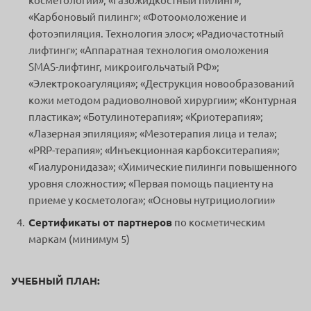
косметологии»; «Газожидкостный пилинг»;
«Карбоновый пилинг»; «Фотоомоложение и
фотоэпиляция. Технология элос»; «Радиочастотный
лифтинг»; «Аппаратная технология омоложения
SMAS-лифтинг, микроигольчатый РФ»;
«Электрокоагуляция»; «Деструкция новообразований
кожи методом радиоволновой хирургии»; «Контурная
пластика»; «Ботулинотерапия»; «Криотерапия»;
«Лазерная эпиляция»; «Мезотерапия лица и тела»;
«PRP-терапия»; «Инъекционная карбокситерапия»;
«Гиалуронидаза»; «Химические пилинги повышенного
уровня сложности»; «Первая помощь пациенту на
приеме у косметолога»; «Основы нутрициологии»
Сертификаты от партнеров
по косметическим
маркам (минимум 5)
УЧЕБНЫЙ ПЛАН: