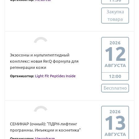
Закупка
товара
2026
12
Экзосомы и мультипептидный
комплекс: новая Re:Q формула для
АВГУСТА
регенерации кожи
12:00
Организатор:
Light Fit Peptides Inside
Бесплатно
2026
13
СЕМИНАР (очный): "ПДРН-лифтинг
программы. Инъекции и косметика"
АВГУСТА
Организатор:
Mesopharm