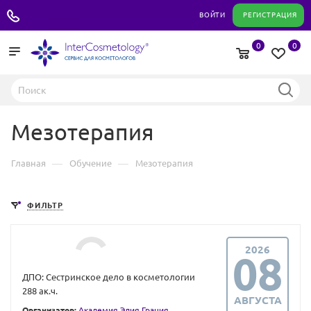
+7 495 180 04 11
ВОЙТИ
РЕГИСТРАЦИЯ
0
0
Мезотерапия
—
—
Главная
Обучение
Мезотерапия
ФИЛЬТР
2026
08
ДПО: Сестринское дело в косметологии
288 ак.ч.
АВГУСТА
Организатор:
Академия Элия Грация