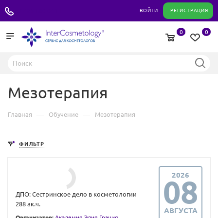
+7 495 180 04 11
ВОЙТИ
РЕГИСТРАЦИЯ
0
0
Мезотерапия
—
—
Главная
Обучение
Мезотерапия
ФИЛЬТР
2026
08
ДПО: Сестринское дело в косметологии
288 ак.ч.
АВГУСТА
Организатор:
Академия Элия Грация