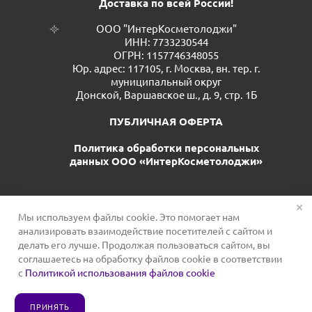
Доставка по всей России!
ООО "ИнтерКосметолоджи"
ИНН: 7733230544
ОГРН: 1157746348055
Юр. адрес: 117105, г. Москва, вн. тер. г.
муниципальный округ
Донской, Варшавское ш., д. 9, стр. 1Б
ПУБЛИЧНАЯ ОФЕРТА
Политика обработки персональных
данных ООО «ИнтерКосметолоджи»
Мы используем файлы cookie. Это помогает нам
анализировать взаимодействие посетителей с сайтом и
делать его лучше. Продолжая пользоваться сайтом, вы
соглашаетесь на обработку файлов cookie в соответствии
с
Политикой использования файлов cookie
2026 © Сервис для косметологов
ПРИНЯТЬ