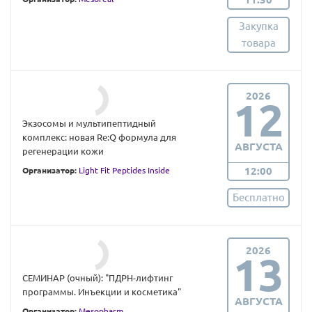
Закупка
товара
2026
12
Экзосомы и мультипептидный
комплекс: новая Re:Q формула для
АВГУСТА
регенерации кожи
12:00
Организатор:
Light Fit Peptides Inside
Бесплатно
2026
13
СЕМИНАР (очный): "ПДРН-лифтинг
программы. Инъекции и косметика"
АВГУСТА
Организатор:
Mesopharm