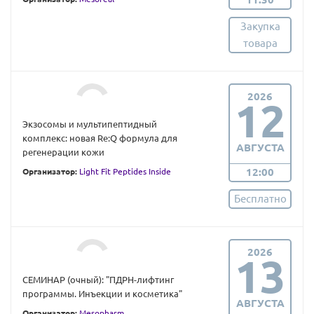
Закупка
товара
2026
12
Экзосомы и мультипептидный
комплекс: новая Re:Q формула для
АВГУСТА
регенерации кожи
12:00
Организатор:
Light Fit Peptides Inside
Бесплатно
2026
13
СЕМИНАР (очный): "ПДРН-лифтинг
программы. Инъекции и косметика"
АВГУСТА
Организатор:
Mesopharm