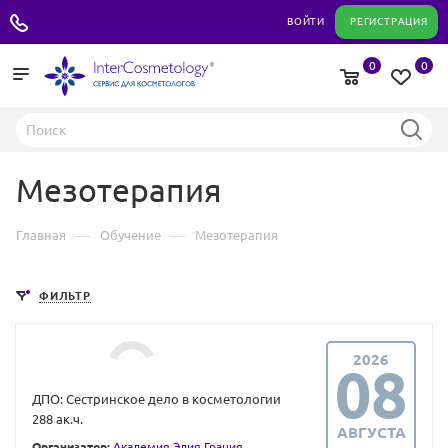
+7 495 180 04 11
ВОЙТИ
РЕГИСТРАЦИЯ
0
0
Мезотерапия
—
—
Главная
Обучение
Мезотерапия
ФИЛЬТР
2026
08
ДПО: Сестринское дело в косметологии
288 ак.ч.
АВГУСТА
Организатор:
Академия Элия Грация