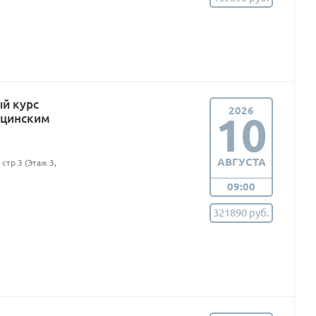
ый курс
2026
10
ицинским
АВГУСТА
стр 3 (Этаж 3,
09:00
321890 руб.