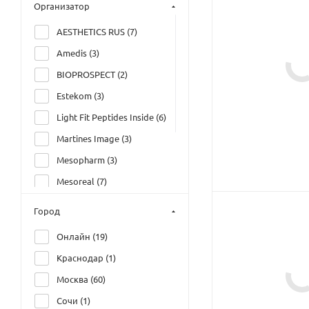
Организатор
AESTHETICS RUS (
7
)
Amedis (
3
)
BIOPROSPECT (
2
)
Estekom (
3
)
Light Fit Peptides Inside (
6
)
Martines Image (
3
)
Mesopharm (
3
)
Mesoreal (
7
)
Академия Элия Грация
Город
(
40
)
Онлайн (
19
)
Дом Русской Косметики
(
17
)
Краснодар (
1
)
Москва (
60
)
Сочи (
1
)