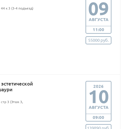
09
44 к 3 (3-4 подъезд)
АВГУСТА
11:00
55000 руб.
эстетической
2026
10
шаури
стр 3 (Этаж 3,
АВГУСТА
09:00
139890 руб.