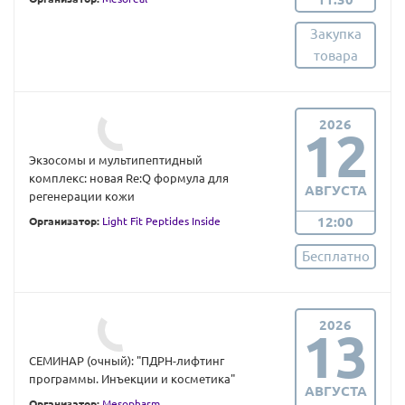
Закупка
товара
2026
12
Экзосомы и мультипептидный
комплекс: новая Re:Q формула для
АВГУСТА
регенерации кожи
12:00
Организатор:
Light Fit Peptides Inside
Бесплатно
2026
13
СЕМИНАР (очный): "ПДРН-лифтинг
программы. Инъекции и косметика"
АВГУСТА
Организатор:
Mesopharm