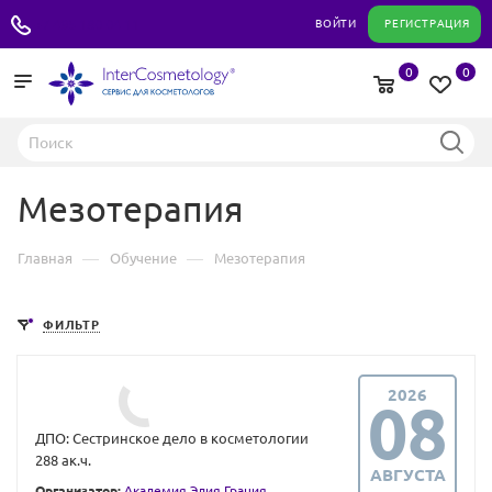
+7 495 180 04 11
ВОЙТИ
РЕГИСТРАЦИЯ
0
0
Мезотерапия
—
—
Главная
Обучение
Мезотерапия
ФИЛЬТР
2026
08
ДПО: Сестринское дело в косметологии
288 ак.ч.
АВГУСТА
Организатор:
Академия Элия Грация