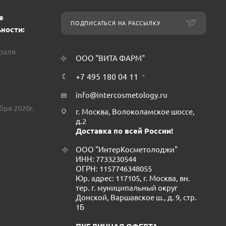
е
ПОДПИСАТЬСЯ НА РАССЫЛКУ
ности:
враля
ООО "ВИТА ФАРМ"
+7 495 180 04 11
.
info@intercosmetology.ru
бря 2020г.
г. Москва, Волоколамское шоссе,
д.2
Доставка по всей России!
ООО "ИнтерКосметолоджи"
ИНН: 7733230544
ОГРН: 1157746348055
Юр. адрес: 117105, г. Москва, вн.
тер. г. муниципальный округ
Донской, Варшавское ш., д. 9, стр.
1Б