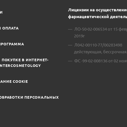
Лицензии на осуществлени
ИИ
фармацевтической деятель
И ОПЛАТА
ЛО-50-02-006534 от 15 фе
2019г
ПРОГРАММА
Л042-00110-77/00283498
действующая, бессрочная
 ПОКУПКЕ В ИНТЕРНЕТ-
ФС -99-02-008136 от 02 ноя
INTERCOSMETOLOGY
АНИЕ COOKIE
ОБРАБОТКИ ПЕРСОНАЛЬНЫХ