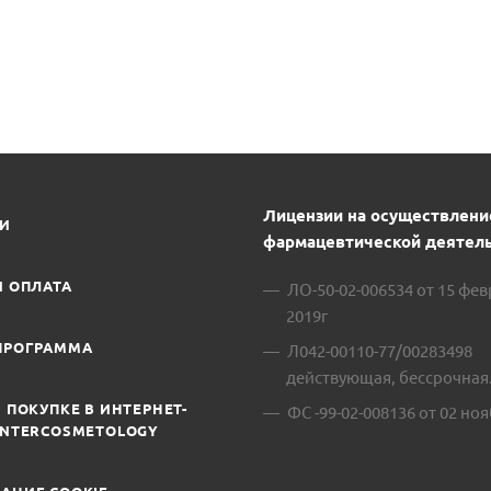
Лицензии на осуществлени
ИИ
фармацевтической деятель
И ОПЛАТА
ЛО-50-02-006534 от 15 фе
2019г
ПРОГРАММА
Л042-00110-77/00283498
действующая, бессрочная
 ПОКУПКЕ В ИНТЕРНЕТ-
ФС -99-02-008136 от 02 ноя
INTERCOSMETOLOGY