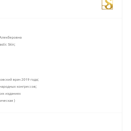
Алекберовна
tic Skin;
овский врач 2019 года;
ународных конгрессов;
ких изданиях
ическая )