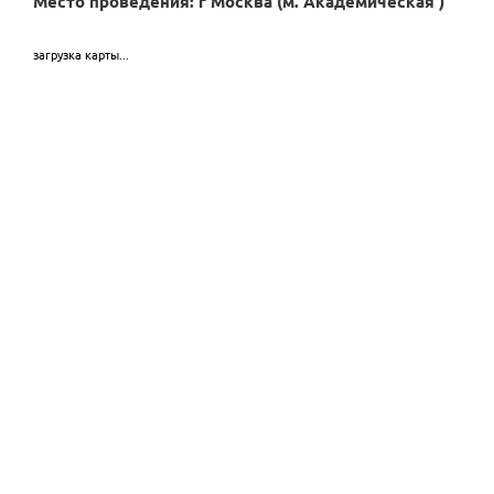
Место проведения: г Москва (м. Академическая )
загрузка карты...