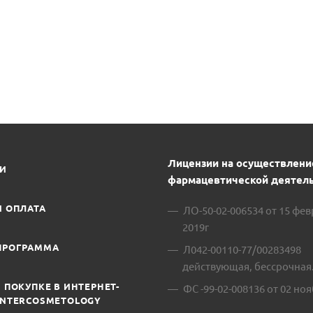
Лицензии на осуществлени
ИИ
фармацевтической деятель
И ОПЛАТА
ЛО-50-02-006534 от 15 фе
2019г
ПРОГРАММА
Л042-00110-77/00283498
действующая, бессрочная
 ПОКУПКЕ В ИНТЕРНЕТ-
ФС -99-02-008136 от 02 ноя
INTERCOSMETOLOGY