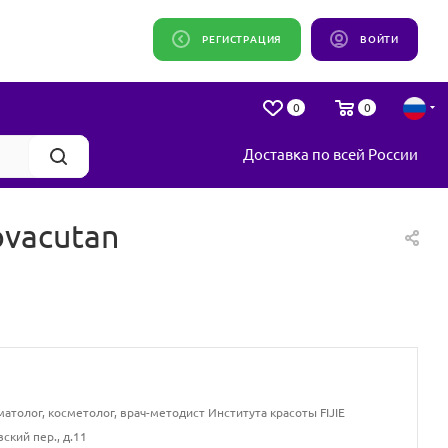
РЕГИСТРАЦИЯ
ВОЙТИ
0
0
Доставка по всей России
ovacutan
толог, косметолог, врач-методист Института красоты FIJIE
вский пер., д.11