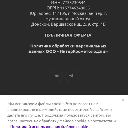
ИНН: 7733230544
ОГРН: 1157746348055
Юр. адрес: 117105, г. Москва, вн. тер. г.
муниципальный округ
Донской, Варшавское ш., д. 9, стр. 1Б
ПУБЛИЧНАЯ ОФЕРТА
Политика обработки персональных
данных ООО «ИнтерКосметолоджи»
Мы используем файлы cookie. Это помогает нам
2026 © Сервис для косметологов
анализировать взаимодействие посетителей с сайтом и
делать его лучше. Продолжая пользоваться сайтом, вы
соглашаетесь на обработку файлов cookie в соответствии
с
Политикой использования файлов cookie