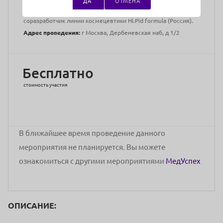
ДА
ОТМЕНА
Laboratories Ltd. (Израиль), RUMEDIX Inc (Ю.Корея),
соразработчик линии космецевтики Hi.Pid formula (Россия).
Адрес проведения:
г Москва, Дербеневская наб, д 1/2
Бесплатно
стоимость участия
В ближайшее время проведение данного
мероприятия не планируется. Вы можете
ознакомиться с другими мероприятиями
МедУспех
ОПИСАНИЕ: