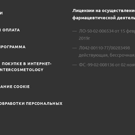
Лицензии на осуществлени
ИИ
фармацевтической деятель
И ОПЛАТА
ЛО-50-02-006534 от 15 фе
2019г
ПРОГРАММА
Л042-00110-77/00283498
действующая, бессрочная
 ПОКУПКЕ В ИНТЕРНЕТ-
ФС -99-02-008136 от 02 ноя
INTERCOSMETOLOGY
АНИЕ COOKIE
ОБРАБОТКИ ПЕРСОНАЛЬНЫХ