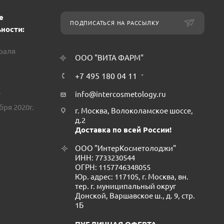
е
ПОДПИСАТЬСЯ НА РАССЫЛКУ
ности:
враля
ООО "ВИТА ФАРМ"
+7 495 180 04 11
.
info@intercosmetology.ru
бря 2020г.
г. Москва, Волоколамское шоссе,
д.2
Доставка по всей России!
ООО "ИнтерКосметолоджи"
ИНН: 7733230544
ОГРН: 1157746348055
Юр. адрес: 117105, г. Москва, вн.
тер. г. муниципальный округ
Донской, Варшавское ш., д. 9, стр.
1Б