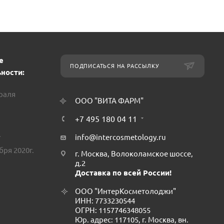
е
ПОДПИСАТЬСЯ НА РАССЫЛКУ
ности:
враля
ООО "ВИТА ФАРМ"
+7 495 180 04 11
.
info@intercosmetology.ru
бря 2020г.
г. Москва, Волоколамское шоссе,
д.2
Доставка по всей России!
ООО "ИнтерКосметолоджи"
ИНН: 7733230544
ОГРН: 1157746348055
Юр. адрес: 117105, г. Москва, вн.