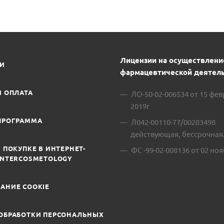
Лицензии на осуществлени
ИИ
фармацевтической деятель
И ОПЛАТА
ЛО-50-02-006534 от 15 фе
2019г
ПРОГРАММА
Л042-00110-77/00283498
действующая, бессрочная
 ПОКУПКЕ В ИНТЕРНЕТ-
ФС -99-02-008136 от 02 ноя
INTERCOSMETOLOGY
АНИЕ COOKIE
ОБРАБОТКИ ПЕРСОНАЛЬНЫХ