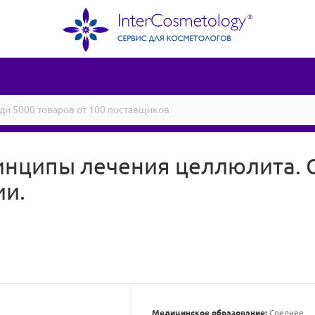
нципы лечения целлюлита. С
ии.
Медицинское образование:
Среднее