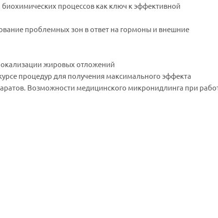
х биохимических процессов как ключ к эффективной
ование проблемных зон в ответ на гормоны и внешние
 локализации жировых отложений
 курсе процедур для получения максимального эффекта
паратов. Возможности медицинского микронидлинга при работ