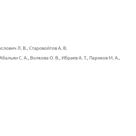
ович Л. В., Старовойтов А. В.
ьян С. А., Волкова О. В., Ибраев А. Т., Париков М. А.,