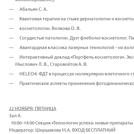
Абальян С. А.
Квантовая терапия на стыке дерматологии и косметол
косметологии. Волкова О. В.
Сосудистые патологии. Дуэт флеболог-косметолог. Пар
Авангардная классика лазерных технологий – их колл
Интерактивный доклад «Портфель косметолога». Экспер
Мыслович Л. В., Старовойтов А. В.
HELEO4: ФДТ в процессах молекулярно-клеточного ст
Практические аспекты применения фотодинамической
22 НОЯБРЯ, ПЯТНИЦА
Зал А
10:00–14:00 Секция «Технологии успеха: новые препарат
Модератор: Ширшакова М.А. ВХОД БЕСПЛАТНЫЙ