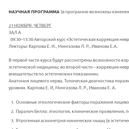
НАУЧНАЯ ПРОГРАММА
(в программе возможны изменени
21 НОЯБРЯ, ЧЕТВЕРГ
ЗАЛ А
09:30–13:30 Авторский курс «Эстетическая коррекция нев
Лекторы: Карпова Е. И., Мингазова Л. Р., Иванова Е.А.
В первой части курса будут рассмотрены возможности к
эстетической медицины; во второй части – коррекция не
вмешательств по эстетическим показаниям.
Анатомия лицевого нерва. Топическая диагностика пораж
уровнях. Карпова Е. И, Мингазова Л. Р., Иванова Е. А.
Основные этиологические факторы поражения лицевого
Паралич Белла: этиология, клинические проявления, п
Ятрогенная асимметрия мимических мышц (в эстетическ