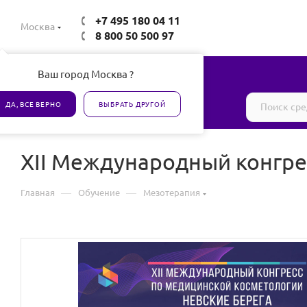
+7 495 180 04 11
Москва
8 800 50 500 97
Ваш город Москва ?
Все товары сертифицированы
ДА, ВСЕ ВЕРНО
ВЫБРАТЬ ДРУГОЙ
XII Международный конгре
—
—
Главная
Обучение
Мезотерапия