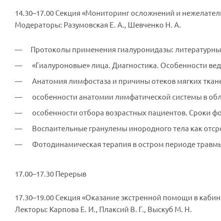
14.30–17.00 Секция «Мониторинг осложнений и нежелател
Модераторы: Разумовская Е. А., Шевченко Н. А.
Протоколы применения гиалуронидазы: литературный
«Гиалуроновые» лица. Диагностика. Особенности вед
Анатомия лимфостаза и причины отеков мягких тканей
особенности анатомии лимфатической системы в обла
особенности отбора возрастных пациентов. Сроки ф
Воспаительные гранулемы инородного тела как отсро
Фотодинамическая терапия в остром периоде травмы 
17.00–17.30 Перерыв
17.30–19.00 Секция «Оказание экстренной помощи в кабин
Лекторы: Карпова Е. И., Плаксий В. Г., Выскуб М. Н.