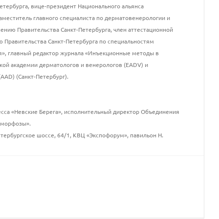
етербурга, вице-президент Национального альянса
аместитель главного специалиста по дерматовенерологии и
ению Правительства Санкт-Петербурга, член аттестационной
 Правительства Санкт-Петербурга по специальностям
я», главный редактор журнала «Инъекционные методы в
ской академии дерматологов и венерологов (EADV) и
AAD) (Санкт-Петербург).
сса «Невские Берега», исполнительный директор Объединения
аморфозы».
тербургское шоссе, 64/1, КВЦ «Экспофорум», павильон Н.