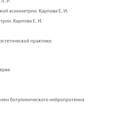
Л. Р.
ой асимметрии. Карпова Е. И.
рии. Карпова Е. И.
 эстетической практике:
ерва
нием ботулинического нейропротеина