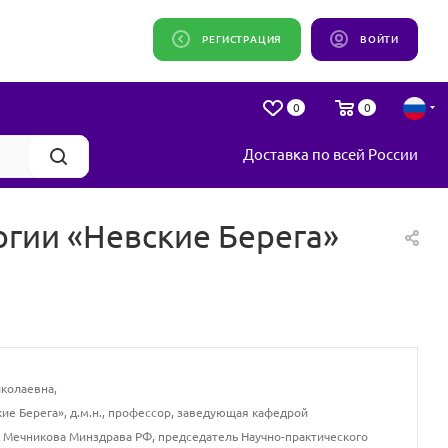
РЕГИСТРАЦИЯ
ВОЙТИ
0
0
Доставка по всей России
гии «Невские Берега»
колаевна,
ие Берега», д.м.н., профессор, заведующая кафедрой
 Мечникова Минздрава РФ, председатель Научно-практического