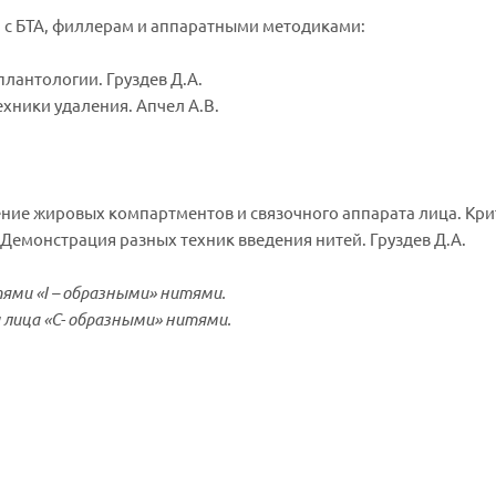
 с БТА, филлерам и аппаратными методиками:
лантологии. Груздев Д.А.
ехники удаления. Апчел А.В.
ие жировых компартментов и связочного аппарата лица. Крити
Демонстрация разных техник введения нитей. Груздев Д.А.
ями «I – образными» нитями.
 лица «С- образными» нитями.