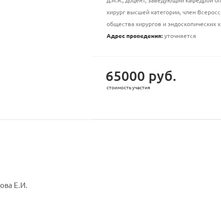
д.м.н., доцент, заведующий кафедрой о
хирург высшей категории, член Всеросс
общества хирургов и эндоскопических х
Адрес проведения:
уточняется
65000 руб.
стоимость участия
ва Е.И.