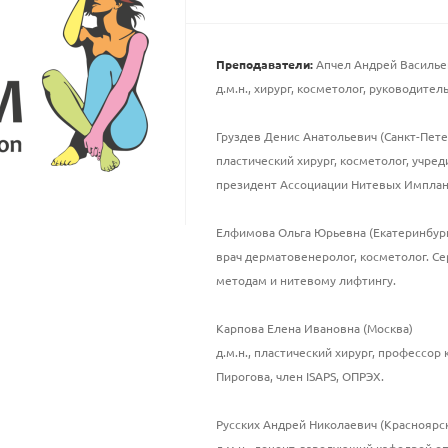
Преподаватели:
Апчел Андрей Васильев
д.м.н., хирург, косметолог, руководит
Груздев Денис Анатольевич (Санкт-Пете
пластический хирург, косметолог, учред
президент Ассоциации Нитевых Имплан
Елфимова Ольга Юрьевна (Екатеринбур
врач дерматовенеролог, косметолог. 
методам и нитевому лифтингу.
Карпова Елена Ивановна (Москва)
д.м.н., пластический хирург, профессо
Пирогова, член ISAPS, ОПРЭХ.
Русских Андрей Николаевич (Красноярс