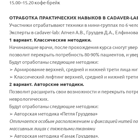
15.00–15.20 кофе-брейк
ОТРАБОТКА ПРАКТИЧЕСКИХ НАВЫКОВ В CADAVER-LAB |
Участники отрабатывают техники в мини-группах по 6 чел
Эксперты в cadaver-lab: Апчел А.В., Груздев Д.А., Елфимова
1 вариант. Классические методики.
Начинающие врачи, после прохождения курса смогут уве
позволит перекрыть потребность 80-90% пациентов, и уве
Будут отработаны следующие методики:
➢ Армирование верхней, средней и нижней трети лица нит
➢ Классический лифтинг верхней, средней и нижней трети
2 вариант. Авторские методики.
Позволит расширить свои возможности и перекрыть потреб
неврологических.
Будут отработаны следующие методики:
➢ Авторская методика «Петля Груздева»
Отличается особым расположением и фиксацией нитей по
массивных лицах с тяжелыми тканями
➢ Авторская методика «Гамак Груздева».