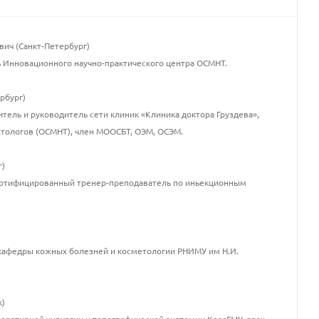
ич (Санкт-Петербург)
ель Инновационного научно-практического центра ОСМНТ.
рбург)
итель и руководитель сети клиник «Клиника доктора Груздева»,
тологов (ОСМНТ), член МООСБТ, ОЭМ, ОСЭМ.
г)
Сертифицированный тренер-преподаватель по иньекционным
р кафедры кожных болезней и косметологии РНИМУ им Н.И.
к)