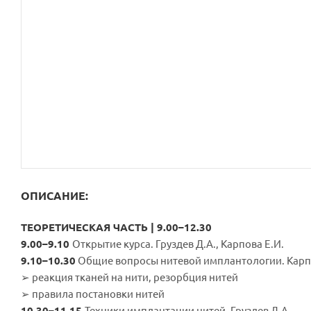
ОПИСАНИЕ:
ТЕОРЕТИЧЕСКАЯ ЧАСТЬ | 9.00–12.30
9.00–9.10
Открытие курса. Груздев Д.А., Карпова Е.И.
9.10–10.30
Общие вопросы нитевой имплантологии. Карпо
➢ реакция тканей на нити, резорбция нитей
➢ правила постановки нитей
10.30–11.15
Техники имплантации нитей. Груздев Д.А.