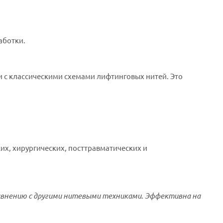
аботки.
 с классическими схемами лифтинговых нитей. Это
их, хирургических, посттравматических и
авнению с другими нитевыми техниками. Эффективна на