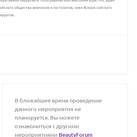
перативной хирургии и топографической анатомии КрасГМУ, врач-
ийского общества анатомов и гистологов, член Всероссийского
ирургов.
В ближайшее время проведение
данного мероприятия не
планируется. Вы можете
ознакомиться с другими
мероприятиями
BeautyForum