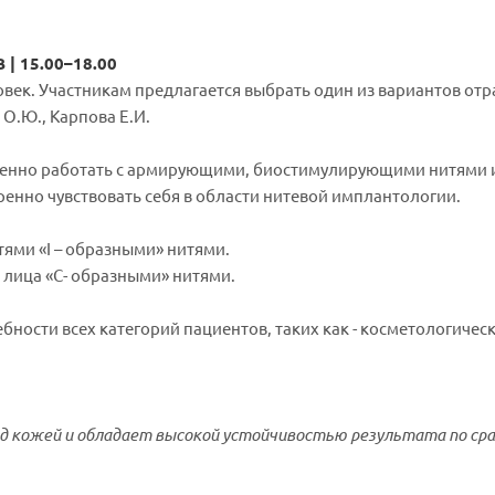
 15.00–18.00
овек. Участникам предлагается выбрать один из вариантов отр
 О.Ю., Карпова Е.И.
ренно работать с армирующими, биостимулирующими нитями и
ренно чувствовать себя в области нитевой имплантологии.
ями «I – образными» нитями.
 лица «С- образными» нитями.
ности всех категорий пациентов, таких как - косметологическ
д кожей и обладает высокой устойчивостью результата по ср