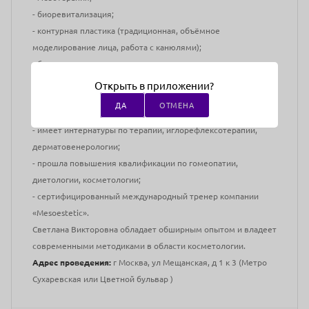
- биоревитализация;
- контурная пластика (традиционная, объёмное
моделирование лица, работа с канюлями);
- биоармирование;
- тредлифтинг (гладкими нитями и нитями Cog) и другие
Открыть в приложении?
инъекционные методики.
ДА
ОТМЕНА
Достижения и квалификация:
- имеет интернатуры по терапии, иглорефлексотерапии,
дерматовенерологии;
- прошла повышения квалификации по гомеопатии,
диетологии, косметологии;
- сертифицированный международный тренер компании
«Mesoestetic».
Светлана Викторовна обладает обширным опытом и владеет
современными методиками в области косметологии.
Адрес проведения:
г Москва, ул Мещанская, д 1 к 3 (Метро
Сухаревская или Цветной бульвар )