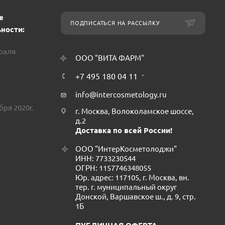
е
ПОДПИСАТЬСЯ НА РАССЫЛКУ
ности:
враля
ООО "ВИТА ФАРМ"
+7 495 180 04 11
.
info@intercosmetology.ru
бря 2020г.
г. Москва, Волоколамское шоссе,
д.2
Доставка по всей России!
ООО "ИнтерКосметолоджи"
ИНН: 7733230544
ОГРН: 1157746348055
Юр. адрес: 117105, г. Москва, вн.
тер. г. муниципальный округ
Донской, Варшавское ш., д. 9, стр.
1Б