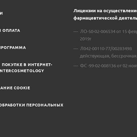
Лицензии на осуществлени
ИИ
фармацевтической деятель
И ОПЛАТА
ЛО-50-02-006534 от 15 фе
2019г
ПРОГРАММА
Л042-00110-77/00283498
действующая, бессрочная
 ПОКУПКЕ В ИНТЕРНЕТ-
ФС -99-02-008136 от 02 ноя
INTERCOSMETOLOGY
АНИЕ COOKIE
ОБРАБОТКИ ПЕРСОНАЛЬНЫХ