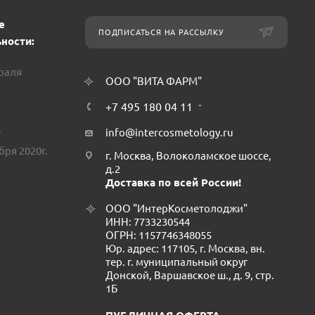
е
ПОДПИСАТЬСЯ НА РАССЫЛКУ
ности:
враля
ООО "ВИТА ФАРМ"
+7 495 180 04 11
.
info@intercosmetology.ru
бря 2020г.
г. Москва, Волоколамское шоссе,
д.2
Доставка по всей России!
ООО "ИнтерКосметолоджи"
ИНН: 7733230544
ОГРН: 1157746348055
Юр. адрес: 117105, г. Москва, вн.
тер. г. муниципальный округ
Донской, Варшавское ш., д. 9, стр.
1Б