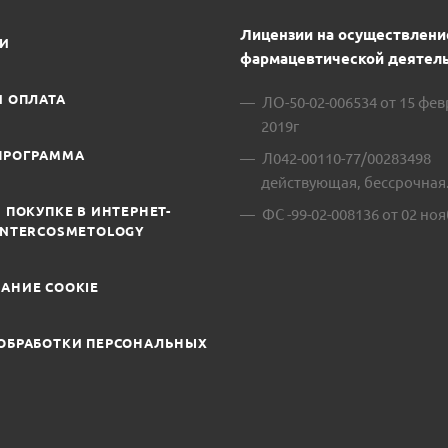
Лицензии на осуществлени
ИИ
фармацевтической деятель
И ОПЛАТА
ЛО-50-02-006534 от 15 фе
2019г
ПРОГРАММА
Л042-00110-77/00283498
действующая, бессрочная
 ПОКУПКЕ В ИНТЕРНЕТ-
ФС -99-02-008136 от 02 ноя
INTERCOSMETOLOGY
АНИЕ COOKIE
ОБРАБОТКИ ПЕРСОНАЛЬНЫХ