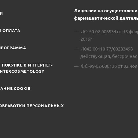
Лицензии на осуществлени
ИИ
фармацевтической деятель
И ОПЛАТА
ЛО-50-02-006534 от 15 фе
2019г
ПРОГРАММА
Л042-00110-77/00283498
действующая, бессрочная
 ПОКУПКЕ В ИНТЕРНЕТ-
ФС -99-02-008136 от 02 ноя
INTERCOSMETOLOGY
АНИЕ COOKIE
ОБРАБОТКИ ПЕРСОНАЛЬНЫХ