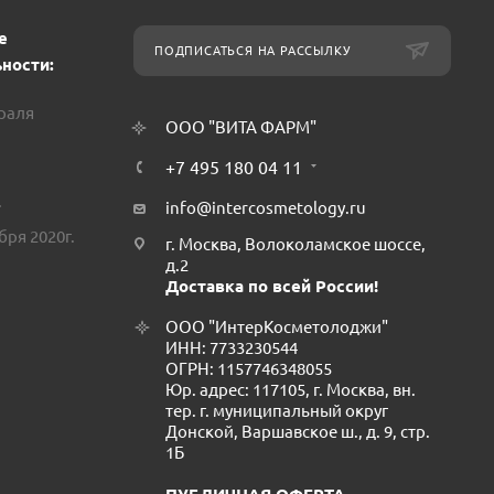
е
ПОДПИСАТЬСЯ НА РАССЫЛКУ
ности:
враля
ООО "ВИТА ФАРМ"
+7 495 180 04 11
.
info@intercosmetology.ru
бря 2020г.
г. Москва, Волоколамское шоссе,
д.2
Доставка по всей России!
ООО "ИнтерКосметолоджи"
ИНН: 7733230544
ОГРН: 1157746348055
Юр. адрес: 117105, г. Москва, вн.
тер. г. муниципальный округ
Донской, Варшавское ш., д. 9, стр.
1Б