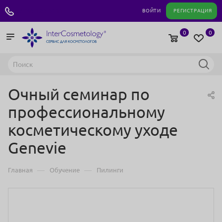
+7 495 180 04 11
ВОЙТИ
РЕГИСТРАЦИЯ
0
0
Очный семинар по
профессиональному
косметическому уходe
Genevie
—
—
Главная
Обучение
Пилинги