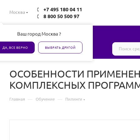
+7 495 180 04 11
Москва
8 800 50 500 97
Ваш город Москва ?
Все товары сертифицированы
ДА, ВСЕ ВЕРНО
ВЫБРАТЬ ДРУГОЙ
ОСОБЕННОСТИ ПРИМЕНЕНИ
КОМПЛЕКСНЫХ ПРОГРАМ
—
—
Главная
Обучение
Пилинги