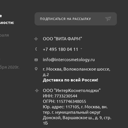
е
ПОДПИСАТЬСЯ НА РАССЫЛКУ
ности:
враля
ООО "ВИТА ФАРМ"
+7 495 180 04 11
.
info@intercosmetology.ru
бря 2020г.
г. Москва, Волоколамское шоссе,
д.2
Доставка по всей России!
ООО "ИнтерКосметолоджи"
ИНН: 7733230544
ОГРН: 1157746348055
Юр. адрес: 117105, г. Москва, вн.
тер. г. муниципальный округ
Донской, Варшавское ш., д. 9, стр.
1Б