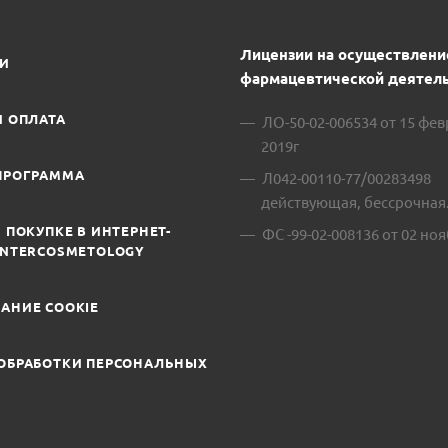
Лицензии на осуществлени
ИИ
фармацевтической деятель
И ОПЛАТА
ЛО-50-02-006534 от 15 фе
2019г
ПРОГРАММА
Л042-00110-77/00283498
действующая, бессрочная
 ПОКУПКЕ В ИНТЕРНЕТ-
ФС -99-02-008136 от 02 ноя
INTERCOSMETOLOGY
АНИЕ COOKIE
ОБРАБОТКИ ПЕРСОНАЛЬНЫХ