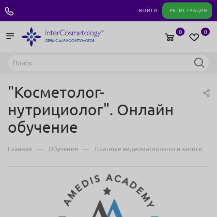
+7 495 180 04 11
ВОЙТИ
РЕГИСТРАЦИЯ
0
0
"Косметолог-
нутрициолог". Онлайн
обучение
—
—
Главная
Обучение
Платные видеоматериалы в записи